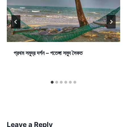
প্রথম সমুদ্র দর্শন – পতেঙ্গা সমুদ সৈকত
Leave a Reply