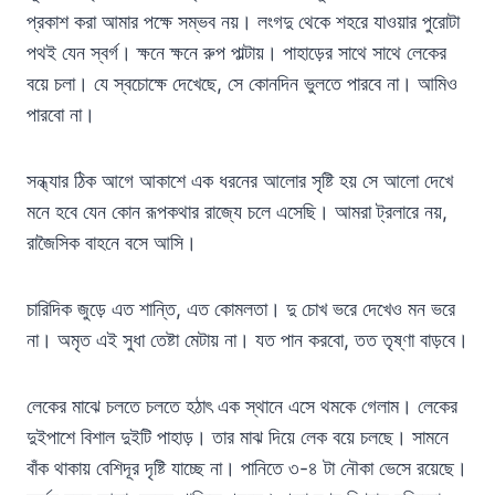
প্রকাশ করা আমার পক্ষে সম্ভব নয়। লংগদু থেকে শহরে যাওয়ার পুরোটা
পথই যেন স্বর্গ। ক্ষনে ক্ষনে রুপ পাল্টায়। পাহাড়ের সাথে সাথে লেকের
বয়ে চলা। যে স্বচোক্ষে দেখেছে, সে কোনদিন ভুলতে পারবে না। আমিও
পারবো না।
সন্ধ্যার ঠিক আগে আকাশে এক ধরনের আলোর সৃষ্টি হয় সে আলো দেখে
মনে হবে যেন কোন রূপকথার রাজ্যে চলে এসেছি। আমরা ট্রলারে নয়,
রাজৈসিক বাহনে বসে আসি।
চারিদিক জুড়ে এত শান্তি, এত কোমলতা। দু চোখ ভরে দেখেও মন ভরে
না। অমৃত এই সুধা তেষ্টা মেটায় না। যত পান করবো, তত তৃষ্ণা বাড়বে।
লেকের মাঝে চলতে চলতে হঠাৎ এক স্থানে এসে থমকে গেলাম। লেকের
দুইপাশে বিশাল দুইটি পাহাড়। তার মাঝ দিয়ে লেক বয়ে চলছে। সামনে
বাঁক থাকায় বেশিদূর দৃষ্টি যাচ্ছে না। পানিতে ৩-৪ টা নৌকা ভেসে রয়েছে।