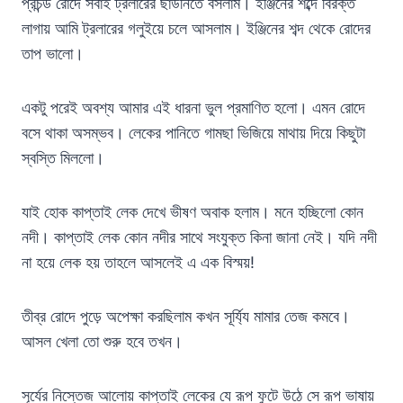
প্রচন্ড রোদে সবাই ট্রলারের ছাউনিতে বসলাম। ইঞ্জিনের শব্দে বিরক্ত
লাগায় আমি ট্রলারের গলুইয়ে চলে আসলাম। ইঞ্জিনের শব্দ থেকে রোদের
তাপ ভালো।
একটু পরেই অবশ্য আমার এই ধারনা ভুল প্রমাণিত হলো। এমন রোদে
বসে থাকা অসম্ভব। লেকের পানিতে গামছা ভিজিয়ে মাথায় দিয়ে কিছুটা
স্বস্তি মিললো।
যাই হোক কাপ্তাই লেক দেখে ভীষণ অবাক হলাম। মনে হচ্ছিলো কোন
নদী। কাপ্তাই লেক কোন নদীর সাথে সংযুক্ত কিনা জানা নেই। যদি নদী
না হয়ে লেক হয় তাহলে আসলেই এ এক বিস্ময়!
তীব্র রোদে পুড়ে অপেক্ষা করছিলাম কখন সূর্য্যি মামার তেজ কমবে।
আসল খেলা তো শুরু হবে তখন।
সূর্যের নিস্তেজ আলোয় কাপ্তাই লেকের যে রূপ ফুটে উঠে সে রূপ ভাষায়