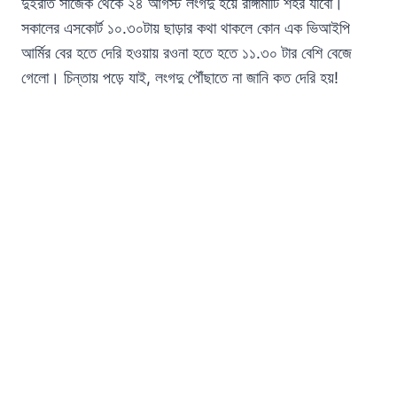
দুইরাত সাজেক থেকে ২৪ আগস্ট লংগদু হয়ে রাঙ্গামাটি শহর যাবো।
সকালের এসকোর্ট ১০.৩০টায় ছাড়ার কথা থাকলে কোন এক ভিআইপি
আর্মির বের হতে দেরি হওয়ায় রওনা হতে হতে ১১.৩০ টার বেশি বেজে
গেলো। চিন্তায় পড়ে যাই, লংগদু পৌঁছাতে না জানি কত দেরি হয়!