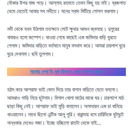
নৌকার উপর বাজ পড়ে। আল্লাহ রহমতে তেমন কিছু হয় নাই। ব্রজপাত
থেমে যেতেই আবার সব নদীতে। মনের স্বাদ মিটিয়ে গোসল করলাম।
নদী থেকে যখন উঠলাম ততক্ষনে পেটে ক্ষুধার আগুন জ্বলছে। দুপুরের
খাবারও হলো জম্পেশ। খাওয়া শেষে কাছেই এক জমিদার বাড়ি ঘুরতে
গেলাম। জমিদার বাড়িতে বর্তমানে মানুষ বসবাস করে। আমরা চারপাশ ঘুরে
ঘুরে দেখলাম। ছবি তুললাম।
আমার লেখা ই-বুক কিনতে এখানে ক্লিক করুন
হঠাৎ করে আশরাফ ভাই ফোন দিয়ে তার বাগান বাড়িতে যেতে বললো।
আমরাও গাড়ি নিয়ে ছুটলাম। বিশাল খোলা মাঠের মাঝে ঘর। চারপাশে মাঠ
ছাড়া কিছু নেই। আশরাফ ভাই মুড়ি বানালেন। অসাধারন এক চা বানিয়ে
খাওয়ালেন। সাথে ছিলো এন্টিক আলু পুরি। বারান্দায় বসে চারিদিকে ঘুটঘুটে
অন্ধকার দেখেও মজা। ইচ্ছে হচ্ছিলো রাতটা থেকে যাই…