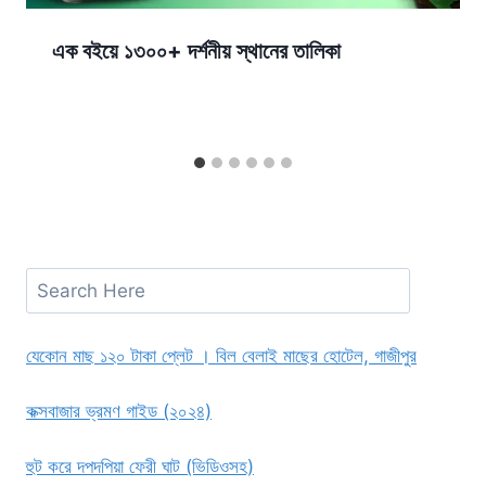
এক বইয়ে ১৩০০+ দর্শনীয় স্থানের তালিকা
Search
যেকোন মাছ ১২০ টাকা প্লেট । বিল বেলাই মাছের হোটেল, গাজীপুর
কক্সবাজার ভ্রমণ গাইড (২০২৪)
হুট করে দপদপিয়া ফেরী ঘাট (ভিডিওসহ)